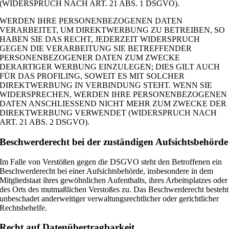
(WIDERSPRUCH NACH ART. 21 ABS. 1 DSGVO).
WERDEN IHRE PERSONENBEZOGENEN DATEN
VERARBEITET, UM DIREKTWERBUNG ZU BETREIBEN, SO
HABEN SIE DAS RECHT, JEDERZEIT WIDERSPRUCH
GEGEN DIE VERARBEITUNG SIE BETREFFENDER
PERSONENBEZOGENER DATEN ZUM ZWECKE
DERARTIGER WERBUNG EINZULEGEN; DIES GILT AUCH
FÜR DAS PROFILING, SOWEIT ES MIT SOLCHER
DIREKTWERBUNG IN VERBINDUNG STEHT. WENN SIE
WIDERSPRECHEN, WERDEN IHRE PERSONENBEZOGENEN
DATEN ANSCHLIESSEND NICHT MEHR ZUM ZWECKE DER
DIREKTWERBUNG VERWENDET (WIDERSPRUCH NACH
ART. 21 ABS. 2 DSGVO).
Beschwerde­recht bei der zuständigen Aufsichts­behörde
Im Falle von Verstößen gegen die DSGVO steht den Betroffenen ein
Beschwerderecht bei einer Aufsichtsbehörde, insbesondere in dem
Mitgliedstaat ihres gewöhnlichen Aufenthalts, ihres Arbeitsplatzes oder
des Orts des mutmaßlichen Verstoßes zu. Das Beschwerderecht besteht
unbeschadet anderweitiger verwaltungsrechtlicher oder gerichtlicher
Rechtsbehelfe.
Recht auf Daten­übertrag­barkeit