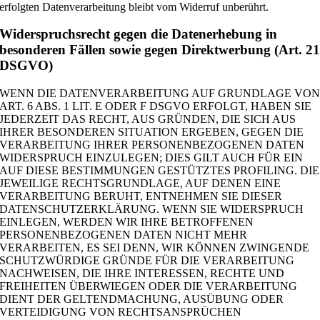
erfolgten Datenverarbeitung bleibt vom Widerruf unberührt.
Widerspruchsrecht gegen die Datenerhebung in
besonderen Fällen sowie gegen Direktwerbung (Art. 2
DSGVO)
WENN DIE DATENVERARBEITUNG AUF GRUNDLAGE VO
ART. 6 ABS. 1 LIT. E ODER F DSGVO ERFOLGT, HABEN SIE
JEDERZEIT DAS RECHT, AUS GRÜNDEN, DIE SICH AUS
IHRER BESONDEREN SITUATION ERGEBEN, GEGEN DIE
VERARBEITUNG IHRER PERSONENBEZOGENEN DATEN
WIDERSPRUCH EINZULEGEN; DIES GILT AUCH FÜR EIN
AUF DIESE BESTIMMUNGEN GESTÜTZTES PROFILING. DIE
JEWEILIGE RECHTSGRUNDLAGE, AUF DENEN EINE
VERARBEITUNG BERUHT, ENTNEHMEN SIE DIESER
DATENSCHUTZERKLÄRUNG. WENN SIE WIDERSPRUCH
EINLEGEN, WERDEN WIR IHRE BETROFFENEN
PERSONENBEZOGENEN DATEN NICHT MEHR
VERARBEITEN, ES SEI DENN, WIR KÖNNEN ZWINGENDE
SCHUTZWÜRDIGE GRÜNDE FÜR DIE VERARBEITUNG
NACHWEISEN, DIE IHRE INTERESSEN, RECHTE UND
FREIHEITEN ÜBERWIEGEN ODER DIE VERARBEITUNG
DIENT DER GELTENDMACHUNG, AUSÜBUNG ODER
VERTEIDIGUNG VON RECHTSANSPRÜCHEN