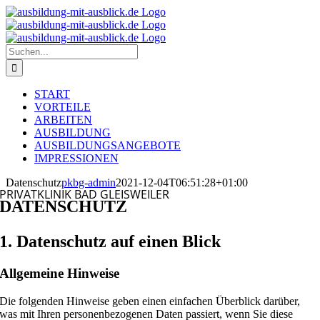
Zum
Inhalt
springen
Suche
nach:
START
VORTEILE
ARBEITEN
AUSBILDUNG
AUSBILDUNGSANGEBOTE
IMPRESSIONEN
Datenschutz
pkbg-admin
2021-12-04T06:51:28+01:00
PRIVATKLINIK BAD GLEISWEILER
DATENSCHUTZ
1. Datenschutz auf einen Blick
Allgemeine Hinweise
Die folgenden Hinweise geben einen einfachen Überblick darüber,
was mit Ihren personenbezogenen Daten passiert, wenn Sie diese